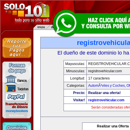
registrovehicul
El dueño de este dominio lo ha
Mayusculas:
REGISTROVEHICULAR.
Minusculas:
registrovehicular.com
Longitud:
17 caracteres
Categorias:
AutomÃ³viles y Coches
,
Of
Precio:
Realizar una oferta!
Visitar!
registrovehicular.com
Serán consideradas ofer
Realizar una Oferta