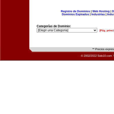
Registro de Dominios
|
Web Hosting
|
D
Dominios Expirados
|
Industrias
|
Indu
Categorías de Dominio:
[Pág. princi
** Precios expre
© 2002/2022 Solo10.com