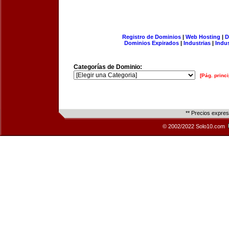
Registro de Dominios
|
Web Hosting
|
D
Dominios Expirados
|
Industrias
|
Indu
Categorías de Dominio:
[Pág. princi
** Precios expre
© 2002/2022 Solo10.com