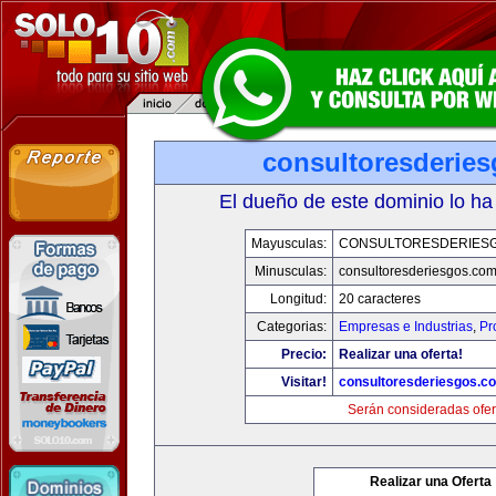
consultoresderie
El dueño de este dominio lo ha
Mayusculas:
CONSULTORESDERIES
Minusculas:
consultoresderiesgos.co
Longitud:
20 caracteres
Categorias:
Empresas e Industrias
,
Pr
Precio:
Realizar una oferta!
Visitar!
consultoresderiesgos.c
Serán consideradas ofer
Realizar una Oferta