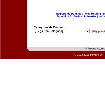
Registro de Dominios
|
Web Hosting
|
D
Dominios Expirados
|
Industrias
|
Indu
Categorías de Dominio:
[Pág. princi
** Precios expre
© 2002/2022 Solo10.com