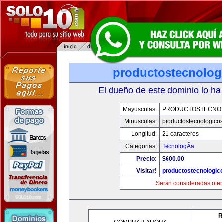
productostecnolog
El dueño de este dominio lo ha
Mayusculas:
PRODUCTOSTECNO
Minusculas:
productostecnologico
Longitud:
21 caracteres
Categorias:
TecnologÃ­a
Precio:
$600.00
Visitar!
productostecnologic
Serán consideradas ofer
R