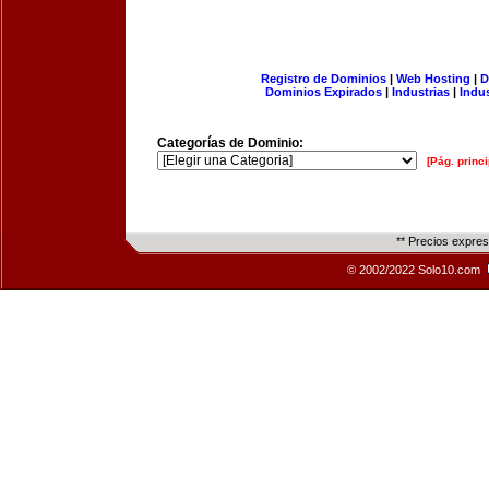
Registro de Dominios
|
Web Hosting
|
D
Dominios Expirados
|
Industrias
|
Indu
Categorías de Dominio:
[Pág. princi
** Precios expre
© 2002/2022 Solo10.com