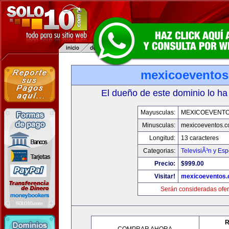
mexicoevento
El dueño de este dominio lo ha
Mayusculas:
MEXICOEVENT
Minusculas:
mexicoeventos.
Longitud:
13 caracteres
Categorias:
TelevisiÃ³n y Esp
Precio:
$999.00
Visitar!
mexicoeventos
Serán consideradas ofer
R