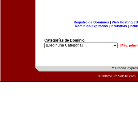
Registro de Dominios
|
Web Hosting
|
D
Dominios Expirados
|
Industrias
|
Indu
Categorías de Dominio:
[Pág. princi
** Precios expre
© 2002/2022 Solo10.com